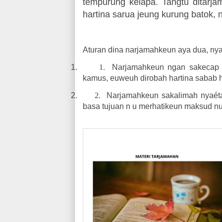
tempurung kelapa. Tangtu ditarj
hartina sarua jeung kurung batok, n
Aturan dina narjamahkeun aya dua, nya
1.
1.
Narjamahkeun ngan sakecap 
kamus, euweuh dirobah hartina sabab ha
2.
2.
Narjamahkeun sakalimah nyaéta
basa tujuan n u merhatikeun maksud nu