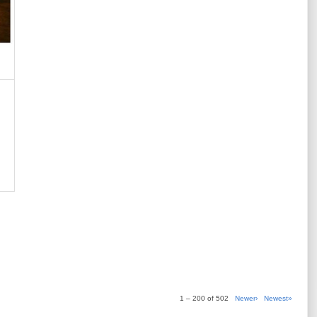
1 – 200 of 502
Newer›
Newest»