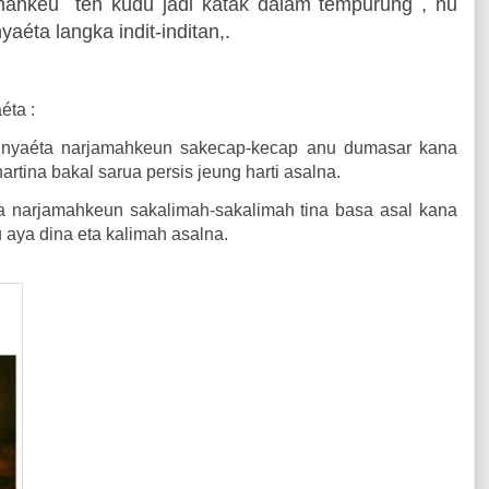
amahkeu
teh kudu jadi katak dalam tempurung , nu
yaéta langka indit-inditan,.
éta :
nyaéta narjamahkeun sakecap-kecap anu dumasar kana
rtina bakal sarua persis jeung harti asalna.
 narjamahkeun sakalimah-sakalimah tina basa asal kana
 aya dina eta kalimah asalna.