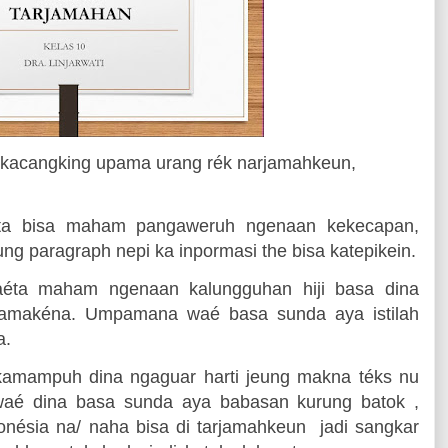
 kacangking upama urang rék narjamahkeun,
ta bisa maham pangaweruh ngenaan kekecapan,
ng paragraph nepi ka inpormasi the bisa katepikein.
yaéta maham ngenaan kalungguhan hiji basa dina
pamakéna. Umpamana waé basa sunda aya istilah
a.
amampuh dina ngaguar harti jeung makna téks nu
aé dina basa sunda aya babasan kurung batok ,
nésia na/ naha bisa di tarjamahkeun
jadi sangkar