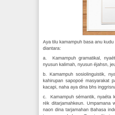
Aya tilu kamampuh basa anu kudu
diantara:
a.
Kamampuh gramatikal, nyaé
nyusun kalimah, nyusun éjahsn, jeu
b.
Kamampuh sosiolinguistik, n
kahirupan sapopoé masyarakat 
kacapi, naha aya dina bhs inggrisn
c.
Kamampuh sémantik, nyaéta k
rék ditarjamahkeun. Umpamana w
naon dina tarjamahan Bahasa indo