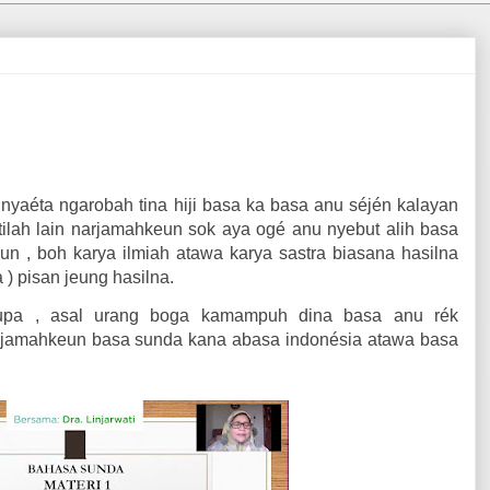
nyaéta ngarobah tina hiji basa ka basa anu séjén kalayan
tilah lain narjamahkeun sok aya ogé anu nyebut alih basa
eun , boh karya ilmiah atawa karya sastra biasana hasilna
) pisan jeung hasilna.
rupa , asal urang boga kamampuh dina basa anu rék
rjamahkeun basa sunda kana abasa indonésia atawa basa