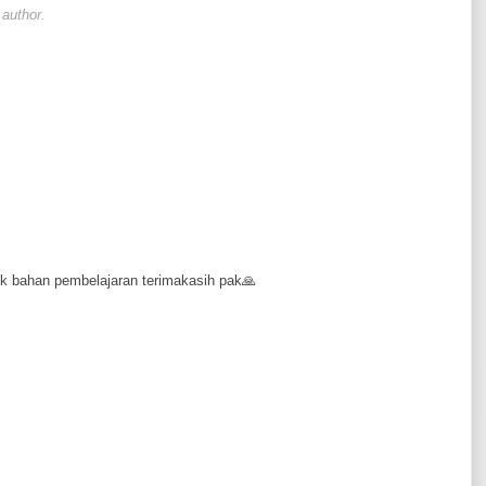
author.
k bahan pembelajaran terimakasih pak🙏