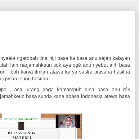
nyaéta ngarobah tina hiji basa ka basa anu séjén kalayan
tilah lain narjamahkeun sok aya ogé anu nyebut alih basa
eun , boh karya ilmiah atawa karya sastra biasana hasilna
) pisan jeung hasilna.
rupa , asal urang boga kamampuh dina basa anu rék
rjamahkeun basa sunda kana abasa indonésia atawa basa