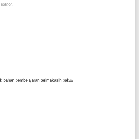
author.
k bahan pembelajaran terimakasih pak🙏