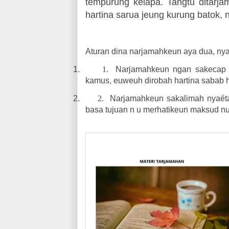
tempurung kelapa. Tangtu ditarj
hartina sarua jeung kurung batok, n
Aturan dina narjamahkeun aya dua, nya
1.
1.
Narjamahkeun ngan sakecap 
kamus, euweuh dirobah hartina sabab ha
2.
2.
Narjamahkeun sakalimah nyaéta
basa tujuan n u merhatikeun maksud nu