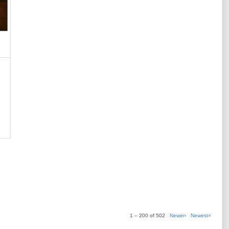
1 – 200 of 502
Newer›
Newest»