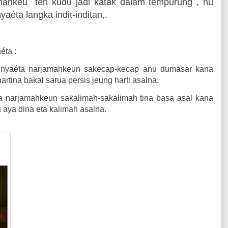
amahkeu
teh kudu jadi katak dalam tempurung , nu
yaéta langka indit-inditan,.
éta :
nyaéta narjamahkeun sakecap-kecap anu dumasar kana
rtina bakal sarua persis jeung harti asalna.
 narjamahkeun sakalimah-sakalimah tina basa asal kana
 aya dina eta kalimah asalna.