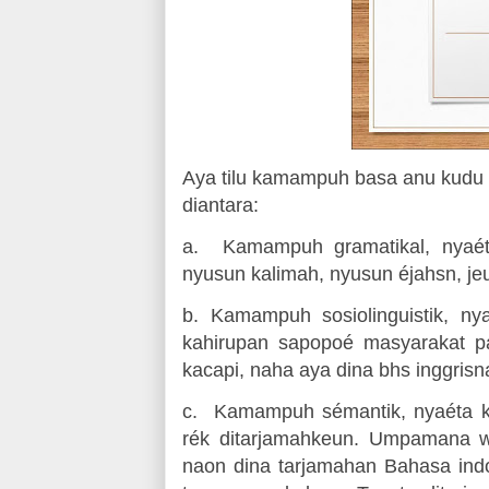
Aya tilu kamampuh basa anu kudu
diantara:
a.
Kamampuh gramatikal, nyaé
nyusun kalimah, nyusun éjahsn, jeu
b.
Kamampuh sosiolinguistik, n
kahirupan sapopoé masyarakat 
kacapi, naha aya dina bhs inggrisn
c.
Kamampuh sémantik, nyaéta k
rék ditarjamahkeun. Umpamana w
naon dina tarjamahan Bahasa indo