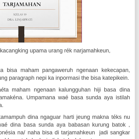
 kacangking upama urang rék narjamahkeun,
ta bisa maham pangaweruh ngenaan kekecapan,
ng paragraph nepi ka inpormasi the bisa katepikein.
yaéta maham ngenaan kalungguhan hiji basa dina
pamakéna. Umpamana waé basa sunda aya istilah
a.
amampuh dina ngaguar harti jeung makna téks nu
aé dina basa sunda aya babasan kurung batok ,
nésia na/ naha bisa di tarjamahkeun
jadi sangkar