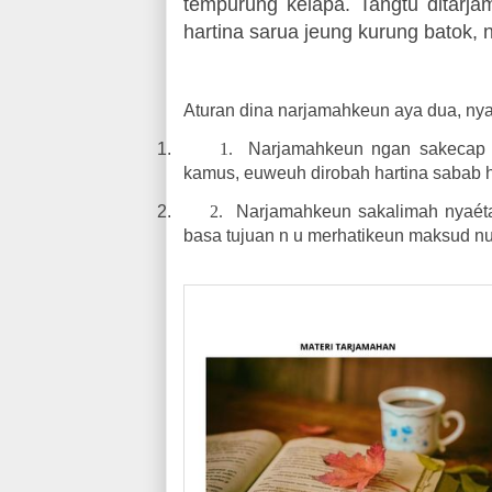
tempurung kelapa. Tangtu ditarj
hartina sarua jeung kurung batok, n
Aturan dina narjamahkeun aya dua, nya
1.
1.
Narjamahkeun ngan sakecap 
kamus, euweuh dirobah hartina sabab ha
2.
2.
Narjamahkeun sakalimah nyaéta
basa tujuan n u merhatikeun maksud nu