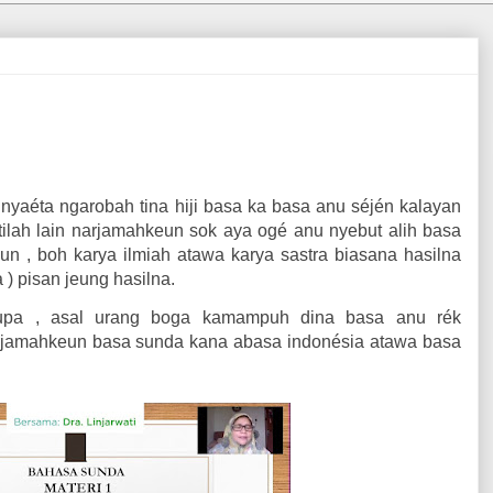
nyaéta ngarobah tina hiji basa ka basa anu séjén kalayan
tilah lain narjamahkeun sok aya ogé anu nyebut alih basa
eun , boh karya ilmiah atawa karya sastra biasana hasilna
) pisan jeung hasilna.
rupa , asal urang boga kamampuh dina basa anu rék
rjamahkeun basa sunda kana abasa indonésia atawa basa