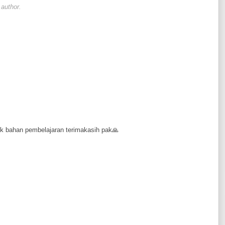
author.
k bahan pembelajaran terimakasih pak🙏