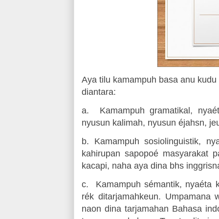
Aya tilu kamampuh basa anu kudu
diantara:
a.
Kamampuh gramatikal, nyaé
nyusun kalimah, nyusun éjahsn, jeu
b.
Kamampuh sosiolinguistik, n
kahirupan sapopoé masyarakat 
kacapi, naha aya dina bhs inggrisn
c.
Kamampuh sémantik, nyaéta k
rék ditarjamahkeun. Umpamana w
naon dina tarjamahan Bahasa indo