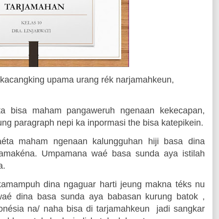
 kacangking upama urang rék narjamahkeun,
ta bisa maham pangaweruh ngenaan kekecapan,
ng paragraph nepi ka inpormasi the bisa katepikein.
yaéta maham ngenaan kalungguhan hiji basa dina
pamakéna. Umpamana waé basa sunda aya istilah
a.
amampuh dina ngaguar harti jeung makna téks nu
aé dina basa sunda aya babasan kurung batok ,
nésia na/ naha bisa di tarjamahkeun
jadi sangkar