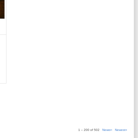
1 – 200 of 502
Newer›
Newest»