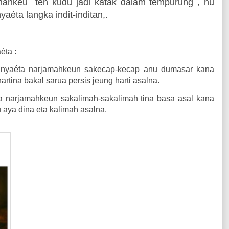
amahkeu
teh kudu jadi katak dalam tempurung , nu
yaéta langka indit-inditan,.
éta :
nyaéta narjamahkeun sakecap-kecap anu dumasar kana
rtina bakal sarua persis jeung harti asalna.
 narjamahkeun sakalimah-sakalimah tina basa asal kana
 aya dina eta kalimah asalna.