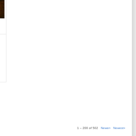
1 – 200 of 502
Newer›
Newest»