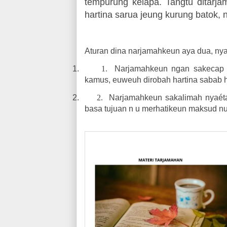
tempurung kelapa. Tangtu ditarj
hartina sarua jeung kurung batok, n
Aturan dina narjamahkeun aya dua, nya
1.
1.
Narjamahkeun ngan sakecap 
kamus, euweuh dirobah hartina sabab ha
2.
2.
Narjamahkeun sakalimah nyaéta
basa tujuan n u merhatikeun maksud nu