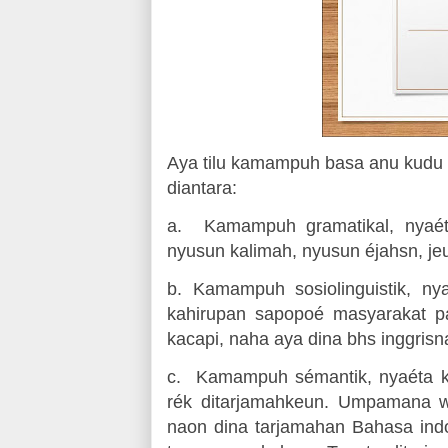
Aya tilu kamampuh basa anu kudu
diantara:
a.
Kamampuh gramatikal, nyaé
nyusun kalimah, nyusun éjahsn, jeu
b.
Kamampuh sosiolinguistik, n
kahirupan sapopoé masyarakat 
kacapi, naha aya dina bhs inggrisn
c.
Kamampuh sémantik, nyaéta k
rék ditarjamahkeun. Umpamana w
naon dina tarjamahan Bahasa indo