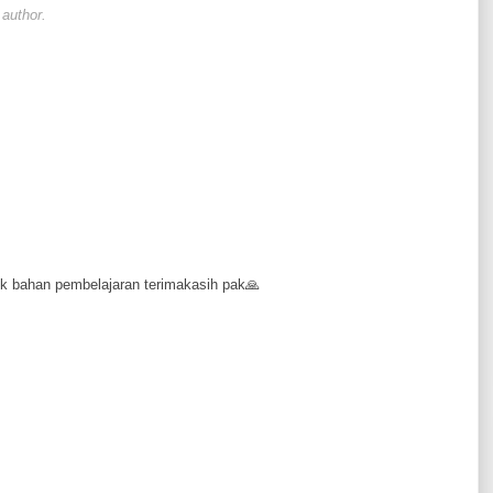
author.
k bahan pembelajaran terimakasih pak🙏