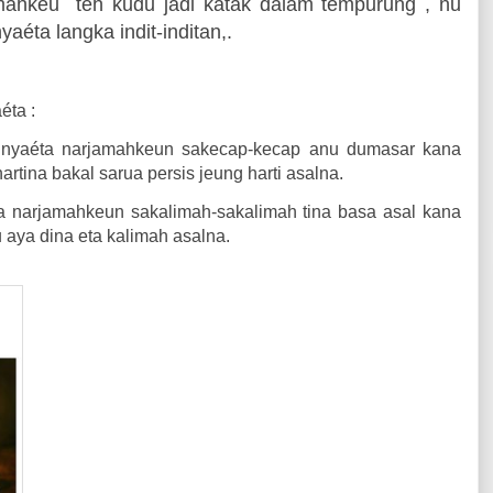
amahkeu
teh kudu jadi katak dalam tempurung , nu
yaéta langka indit-inditan,.
éta :
nyaéta narjamahkeun sakecap-kecap anu dumasar kana
rtina bakal sarua persis jeung harti asalna.
 narjamahkeun sakalimah-sakalimah tina basa asal kana
 aya dina eta kalimah asalna.