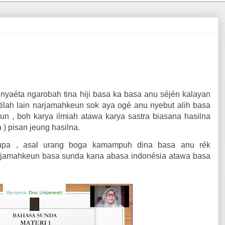
nyaéta ngarobah tina hiji basa ka basa anu séjén kalayan
tilah lain narjamahkeun sok aya ogé anu nyebut alih basa
eun , boh karya ilmiah atawa karya sastra biasana hasilna
) pisan jeung hasilna.
rupa , asal urang boga kamampuh dina basa anu rék
rjamahkeun basa sunda kana abasa indonésia atawa basa