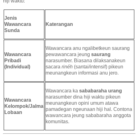
hiji waktu:
Jenis
Wawancara
Katerangan
Sunda
Wawancara anu ngalibetkeun saurang
Wawancara
pewawancara jeung
saurang
Pribadi
narasumber. Biasana dilaksanakeun
(Individual)
sacara
rinéh
(santai/intensif) pikeun
meunangkeun informasi anu jero.
Wawancara ka
sababaraha urang
narasumber dina hiji waktu pikeun
Wawancara
meunangkeun opini umum atawa
Kelompok/Jalma
pamadegan ngeunaan hiji hal. Contona
Lobaan
wawancara jeung sababaraha anggota
komunitas.