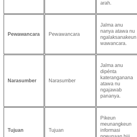
arah.
Jalma anu
nanya atawa nu
Pewawancara
Pewawancara
ngalaksanakeun
wawancara.
Jalma anu
dipénta
kateranganana
Narasumber
Narasumber
atawa nu
ngajawab
pananya.
Pikeun
meunangkeun
Tujuan
Tujuan
informasi
ngeunaan hiji