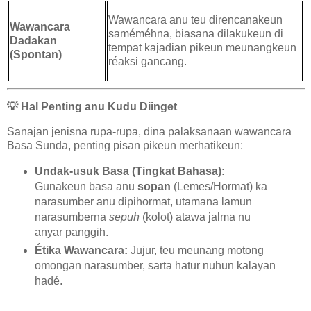
Wawancara anu teu direncanakeun
Wawancara
saméméhna, biasana dilakukeun di
Dadakan
tempat kajadian pikeun meunangkeun
(Spontan)
réaksi gancang.
💡
Hal Penting anu Kudu Diinget
Sanajan jenisna rupa-rupa, dina palaksanaan wawancara
Basa Sunda, penting pisan pikeun merhatikeun:
Undak-usuk Basa (Tingkat Bahasa):
Gunakeun basa anu
sopan
(Lemes/Hormat) ka
narasumber anu dipihormat, utamana lamun
narasumberna
sepuh
(kolot) atawa jalma nu
anyar panggih.
Étika Wawancara:
Jujur, teu meunang motong
omongan narasumber, sarta hatur nuhun kalayan
hadé.