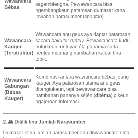
Wawancara
sagemblengna. Pewawancara bisa
Bébas
ngembangkeun patarosan dumasar kana
jawaban narasumber (
spontan
).
Wawancara anu geus aya daptar patarosan
Wawancara
sacara
baku
tur
runtuy
. Pewawancara kudu
Kauger
nuturkeun runtuyan éta pananya sarta
(Terstruktur)
henteu meunang nambahan kaluar tina
topik.
Kombinasi antara wawancara bébas jeung
Wawancara
kauger. Aya patarosan utama anu geus
Gabungan
ditangtukeun, tapi pewawancara bisa
(Bébas
nambahan pananya séjén (
ditéma
) pikeun
Kauger)
ngajeroan informasi.
2.
👥
Ditilik tina Jumlah Narasumber
Dumasar kana jumlah narasumber anu diwawancara dina