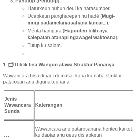
Panutup (Penutup):
Haturkeun nuhun deui ka narasumber.
Ucapkeun pangharepan nu hadé (
Mugi-
mugi padamelan/usahana lancar...
).
Ménta hampura (
Hapunten bilih aya
kalepatan atanapi ngawagel waktosna
).
Tutup ku salam.
1.
🗂️
Ditilik tina Wangun atawa Struktur Pananya
Wawancara bisa dibagi dumasar kana kumaha struktur
patarosan anu digunakeunana:
Jenis
Wawancara
Katerangan
Sunda
Wawancara anu patarosanana henteu kaiket
ku daptar anu geus disiapkeun