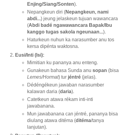
Enjing/Siang/Sonten
).
Nepangkeun diri (
Nepangkeun, nami
abdi...
) jeung jelaskeun tujuan wawancara
(
Abdi badé ngawawancara Bapak/Ibu
kanggo tugas sakola ngeunaan...
).
Haturkeun nuhun ka narasumber anu tos
kersa dipénta waktosna.
Eusi/Inti (Isi):
Mimitian ku pananya anu enteng.
Gunakeun bahasa Sunda anu
sopan
(bisa
Lemes/Hormat
) tur
jéntré
(jelas).
Dédéngékeun jawaban narasumber
kalawan daria (
daria
).
Catetkeun atawa rékam inti-inti
jawabanana.
Mun jawabanana can jéntré, pananya bisa
diulang atawa ditéma (
ditéma
/tanya
lanjutan).