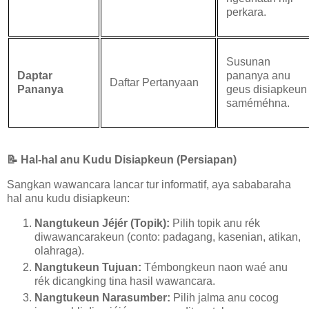
perkara.
Susunan
Daptar
pananya anu
Daftar Pertanyaan
Pananya
geus disiapkeun
saméméhna.
📝
Hal-hal anu Kudu Disiapkeun (Persiapan)
Sangkan wawancara lancar tur informatif, aya sababaraha
hal anu kudu disiapkeun:
Nangtukeun Jéjér (Topik):
Pilih topik anu rék
diwawancarakeun (conto: padagang, kasenian, atikan,
olahraga).
Nangtukeun Tujuan:
Témbongkeun naon waé anu
rék dicangking tina hasil wawancara.
Nangtukeun Narasumber:
Pilih jalma anu cocog