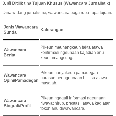
3.
📰
Ditilik tina Tujuan Khusus (Wawancara Jurnalistik)
Dina widang jurnalisme, wawancara boga rupa-rupa tujuan:
Jenis Wawancara
Katerangan
Sunda
Pikeun meunangkeun fakta atawa
Wawancara
konfirmasi ngeunaan kajadian anu
Berita
keur lumangsung.
Pikeun nanyakeun pamadegan
Wawancara
narasumber ngeunaan hiji isu atawa
Opini/Pamadegan
masalah.
Pikeun ngagali informasi ngeunaan
Wawancara
riwayat hirup, prestasi, atawa kagiatan
Biografi/Profil
tokoh anu diwawancara.