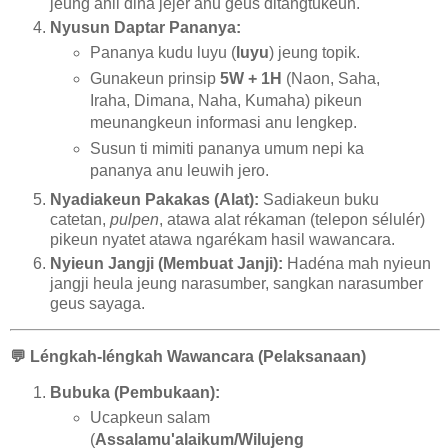
jeung ahli dina jéjér anu geus ditangtukeun.
Nyusun Daptar Pananya:
Pananya kudu luyu (
luyu
) jeung topik.
Gunakeun prinsip
5W + 1H
(Naon, Saha,
Iraha, Dimana, Naha, Kumaha) pikeun
meunangkeun informasi anu lengkep.
Susun ti mimiti pananya umum nepi ka
pananya anu leuwih jero.
Nyadiakeun Pakakas (Alat):
Sadiakeun buku
catetan,
pulpen
, atawa alat rékaman (telepon sélulér)
pikeun nyatet atawa ngarékam hasil wawancara.
Nyieun Jangji (Membuat Janji):
Hadéna mah nyieun
jangji heula jeung narasumber, sangkan narasumber
geus sayaga.
💬
Léngkah-léngkah Wawancara (Pelaksanaan)
Bubuka (Pembukaan):
Ucapkeun salam
(
Assalamu'alaikum/Wilujeng