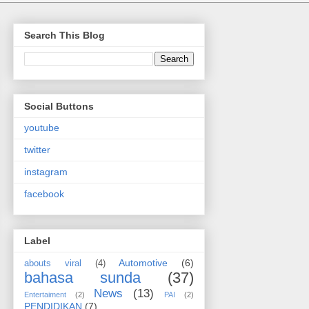
Search This Blog
Social Buttons
youtube
twitter
instagram
facebook
Label
Automotive
(6)
abouts viral
(4)
bahasa sunda
(37)
News
(13)
Entertaiment
(2)
PAI
(2)
PENDIDIKAN
(7)