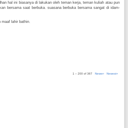
n hal ini biasanya di lakukan oleh teman kerja, teman kuliah atau pun
kan bersama saat berbuka. suasana berbuka bersama sangat di idam-
maaf lahir bathin.
1 – 200 of 367
Newer›
Newest»