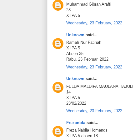
Muhammad Gibran Araffi
28
X IPA 5
Wednesday, 23 February, 2022
Unknown
said...
Ramah Nur Fatihah
X IPA 5
Absen 35
Rabu, 23 Februari 2022
Wednesday, 23 February, 2022
Unknown
said...
FELDA MALDIFA MAULANA HAJULI
14
X IPA 5
23/02/2022
Wednesday, 23 February, 2022
Frezanbla
said...
Freza Nabila Homands
X IPA 5 absen 18