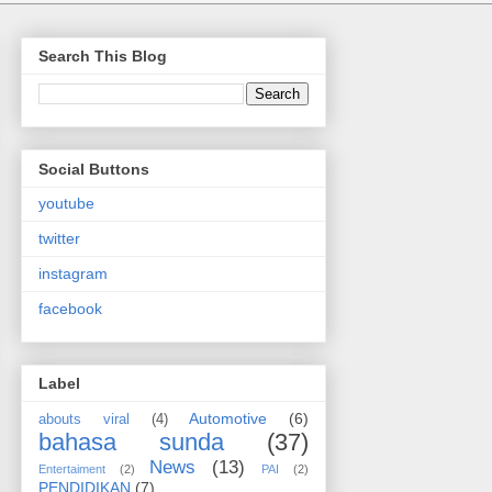
Search This Blog
Social Buttons
youtube
twitter
instagram
facebook
Label
Automotive
(6)
abouts viral
(4)
bahasa sunda
(37)
News
(13)
Entertaiment
(2)
PAI
(2)
PENDIDIKAN
(7)