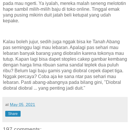
pada mau ngerti. Ya iyalah, mereka malah seneng melototin
hape sambil milih-milih baju di toko online. Tinggal emak
yang pusing mikirin duit jatah beli ketupat yang udah
kepake.
Kalau boleh jujur, sedih juga nggak bisa ke Tanah Abang
pas seminggu lagi mau lebaran. Apalagi pas sehari mau
lebaran banyak barang yang diobralin karena tokonya mau
tutup. Kapan lagi bisa dapet stoples cakep gambar kembang
dengan harga lima ribuan sama sandal teplek dua puluh
ribu? Belum lagi baju gamis yang diobral cepek dapet tiga.
Nggak percaya? Coba aja ke sana ntar pas sehari mau
lebaran. Pasti abang-abangnya pada bilang gini, "Diobral
diobral diobral ... yang penting jadi duit."
at
May 05, 2021
Share
197 comments: